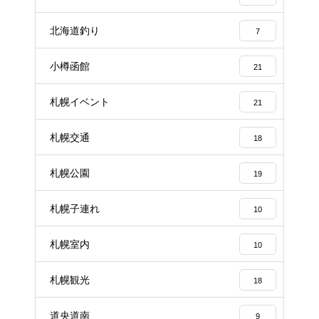
北海道釣り
7
小樽函館
21
札幌イベント
21
札幌交通
18
札幌公園
19
札幌子連れ
10
札幌室内
10
札幌観光
18
道央道南
9