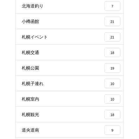
北海道釣り
7
小樽函館
21
札幌イベント
21
札幌交通
18
札幌公園
19
札幌子連れ
10
札幌室内
10
札幌観光
18
道央道南
9