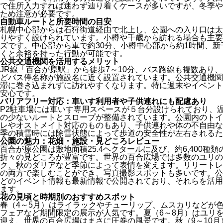
で住所入力すれば迷わず辿り着くケースが多いですが、冬季や
ため注意が必要です。
自動車ルートと所要時間の目安
札幌中心部からは石狩街道経由で北上し、公園への入り口は太
りやすく設けられています。小樽や千歳から訪れる場合も主要
ズです。中心部から車で約30分、小樽中心部から約1時間、新
くと余裕を持った行動が可能です。
公共交通機関を活用するメリット
JR線「百合が原駅」から徒歩7～10分、バス路線も複数あり
どバス停名称が施設名に近く設置されています。公共交通機関
滞に巻き込まれずに訪れやすくなります。特に週末やイベント
安心です。
バリアフリー対応：車いす利用者や子供連れにも配慮あり
P2駐車場には車いす専用スペースが５台分設けられており、
の少ないルートとスロープが整備されています。公園内のトイ
レやオストメイト対応のものもあり、子供連れや体の不自由な
季の積雪時には除雪状態によって歩道の安全性が左右されるた
公園の魅力：花畑・施設・見どころレビュー
百合が原公園は敷地面積25.4ヘクタールに及び、約6,400
折々の見どころが豊富です。世界の百合広場では多数のユリの
ク、秋のダリアなど季節によって表情を変えます。リリートレ
の両方で楽しむことができ、写真撮影スポットも多いです。公
どのイベント情報も最新情報で公開されており、それらを活用
ます。
花の見頃と時期別のおすすめスポット
春（4～5月）はライラックやチューリップ、ムスカリなどが
フェアなど期間限定の展示が人気です。夏（6～8月）はユリ
迎え、世界の百合広場はまさに圧巻の風景です。秋（9～10