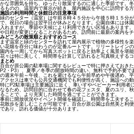
かな雰囲気を持ち、ゆったり散策するのに適した季節です。冬
るものの、温室内で展示が続き、屋内施設を中心に訪問する方
施設の利用時間と休館日の注意事項
緑のセンター（温室）は午前８時４５分から午後５時１５分が
で、祝日の場合は翌平日が休みとなります。公園自体には休園
入れますが、季節や天候により利用できない区域もあります。
や日程が変更になることがあるため、訪問前に最新の案内をチ
みどころの散策順とおすすめコース
まず温室と緑のセンターを訪れて屋内展示で植物の多様性を楽
い花畑を存分に味わうのが定番ルートです。リリートレインの
園内を一周してから写真スポットに戻ると効率よく風景を堪能
花々は特に美しく、時間帯を計算して訪れると写真映えするコ
まとめ
百合が原公園の駐車場に関するレビューで特に押さえておきた
P2・P3）、夏季／冬季の開放時間の違い、無料で予約不要で
の週末午前～午後、これを避けるなら午前早めや午後遅め、平
アクセスは車でも公共交通機関でも利便性が高く、施設への動
特にP2駐車場は主要施設に近く、車いすやベビーカー利用者
なるため、訪問目的に合わせて春の花フェスタ、夏のユリ、秋
ることで、より充実した時間を過ごすことができます。
事前に開放状況やイベント開催を確認し、時間帯を工夫するこ
花散歩を楽しむことが可能です。百合が原公園は自然美と利便
であり、訪れる価値が十分あります。