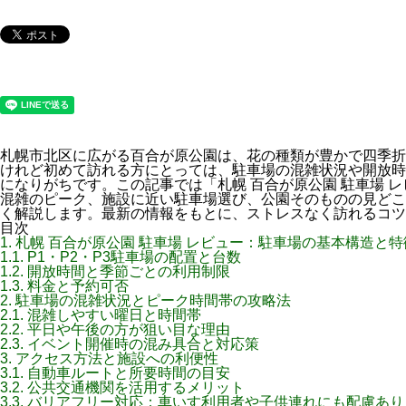
札幌市北区に広がる百合が原公園は、花の種類が豊かで四季折
けれど初めて訪れる方にとっては、駐車場の混雑状況や開放時
になりがちです。この記事では「札幌 百合が原公園 駐車場 
混雑のピーク、施設に近い駐車場選び、公園そのものの見どこ
く解説します。最新の情報をもとに、ストレスなく訪れるコツ
目次
1.
札幌 百合が原公園 駐車場 レビュー：駐車場の基本構造と特
1.1.
P1・P2・P3駐車場の配置と台数
1.2.
開放時間と季節ごとの利用制限
1.3.
料金と予約可否
2.
駐車場の混雑状況とピーク時間帯の攻略法
2.1.
混雑しやすい曜日と時間帯
2.2.
平日や午後の方が狙い目な理由
2.3.
イベント開催時の混み具合と対応策
3.
アクセス方法と施設への利便性
3.1.
自動車ルートと所要時間の目安
3.2.
公共交通機関を活用するメリット
3.3.
バリアフリー対応：車いす利用者や子供連れにも配慮あり