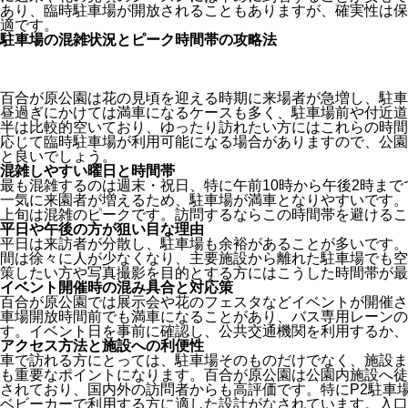
あり、臨時駐車場が開放されることもありますが、確実性は保
適です。
駐車場の混雑状況とピーク時間帯の攻略法
百合が原公園は花の見頃を迎える時期に来場者が急増し、駐車
昼過ぎにかけては満車になるケースも多く、駐車場前や付近道
半は比較的空いており、ゆったり訪れたい方にはこれらの時間
応じて臨時駐車場が利用可能になる場合がありますので、公園
と良いでしょう。
混雑しやすい曜日と時間帯
最も混雑するのは週末・祝日、特に午前10時から午後2時ま
一気に来園者が増えるため、駐車場が満車となりやすいです。
上旬は混雑のピークです。訪問するならこの時間帯を避けるこ
平日や午後の方が狙い目な理由
平日は来訪者が分散し、駐車場も余裕があることが多いです。
間は徐々に人が少なくなり、主要施設から離れた駐車場でも空
策したい方や写真撮影を目的とする方にはこうした時間帯が最
イベント開催時の混み具合と対応策
百合が原公園では展示会や花のフェスタなどイベントが開催さ
車場開放時間前でも満車になることがあり、バス専用レーンの
す。イベント日を事前に確認し、公共交通機関を利用するか、
アクセス方法と施設への利便性
車で訪れる方にとっては、駐車場そのものだけでなく、施設ま
も重要なポイントになります。百合が原公園は公園内施設へ徒
されており、国内外の訪問者からも高評価です。特にP2駐車
ベビーカーで利用する方に適した設計がなされています。入口