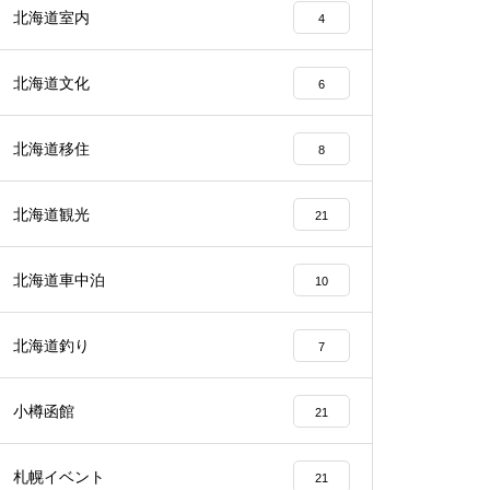
北海道室内
4
北海道文化
6
北海道移住
8
北海道観光
21
北海道車中泊
10
北海道釣り
7
小樽函館
21
札幌イベント
21