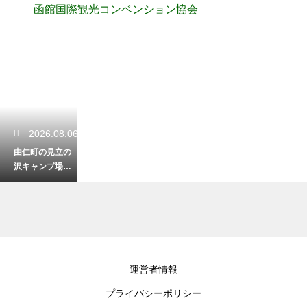
函館国際観光コンベンション協会
2026.08.06
由仁町の見立の
沢キャンプ場ラ
フテルへ！大自
然と癒やしの旅
2026.08.05
運営者情報
モエレ沼公園は
プライバシーポリシー
雪遊びの天国！